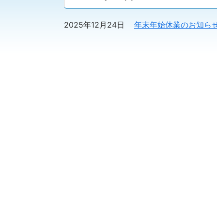
2025年12月24日
年末年始休業のお知ら