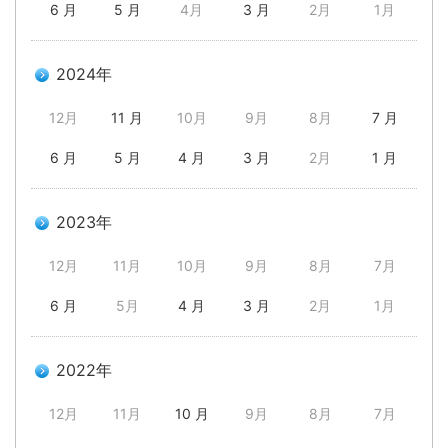
6 月
5 月
4月
3 月
2月
1月
2024年
12月
11 月
10月
9月
8月
7 月
6 月
5 月
4 月
3 月
2月
1 月
2023年
12月
11月
10月
9月
8月
7月
6 月
5月
4 月
3 月
2月
1月
2022年
12月
11月
10 月
9月
8月
7月