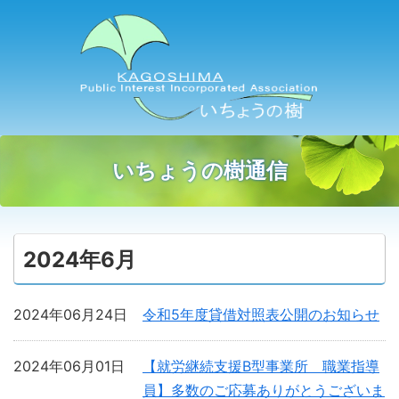
いちょうの樹通信
2024年6月
2024年06月24日
令和5年度貸借対照表公開のお知らせ
2024年06月01日
【就労継続支援B型事業所 職業指導
員】多数のご応募ありがとうございま