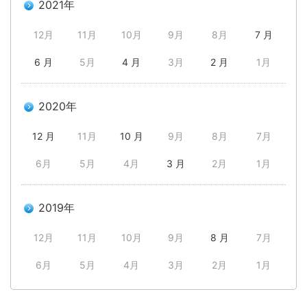
2021年
12月
11月
10月
9月
8月
7 月
6 月
5月
4 月
3月
2 月
1月
2020年
12 月
11月
10 月
9月
8月
7月
6月
5月
4月
3 月
2月
1月
2019年
12月
11月
10月
9月
8 月
7月
6月
5月
4月
3月
2月
1月