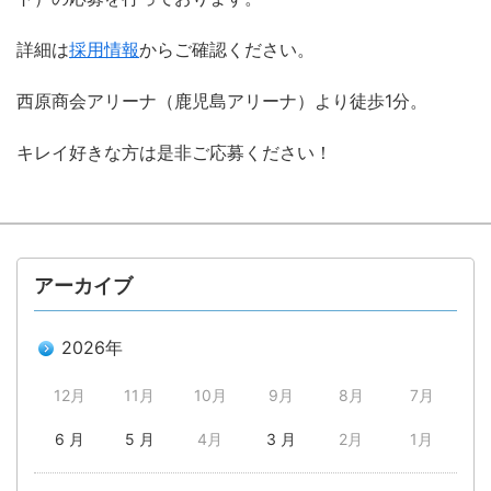
詳細は
採用情報
からご確認ください。
西原商会アリーナ（鹿児島アリーナ）より徒歩1分。
キレイ好きな方は是非ご応募ください！
アーカイブ
2026年
12月
11月
10月
9月
8月
7月
6 月
5 月
4月
3 月
2月
1月