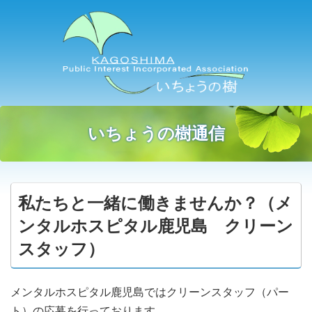
いちょうの樹通信
私たちと一緒に働きませんか？（メ
ンタルホスピタル鹿児島 クリーン
スタッフ）
メンタルホスピタル鹿児島ではクリーンスタッフ（パー
ト）の応募を行っております。