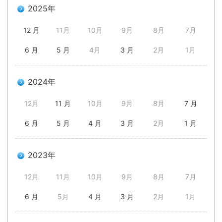
2025年
12 月
11月
10月
9月
8月
7月
6 月
5 月
4月
3 月
2月
1月
2024年
12月
11 月
10月
9月
8月
7 月
6 月
5 月
4 月
3 月
2月
1 月
2023年
12月
11月
10月
9月
8月
7月
6 月
5月
4 月
3 月
2月
1月