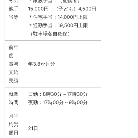
その
＊家族手当：（配偶者）
他手
15,000円 （子ども）4,500円
当等
＊住宅手当：14,000円上限
＊通勤手当：19,500円上限
（駐車場各自確保）
前年
度
賞与
年3.8か月分
支給
実績
就業
日勤：8時30分～17時30分
時間
夜勤：17時00分～9時00分
月平
均労
21日
働日